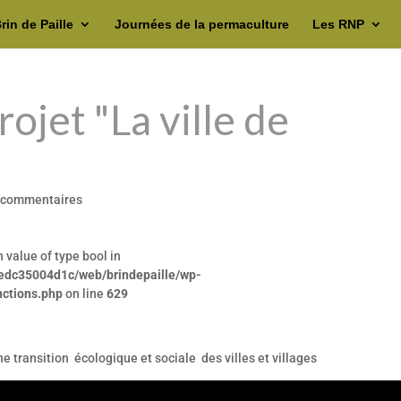
rin de Paille
Journées de la permaculture
Les RNP
rojet "La ville de
 commentaires
n value of type bool in
edc35004d1c/web/brindepaille/wp-
nctions.php
on line
629
e transition écologique et sociale des villes et villages