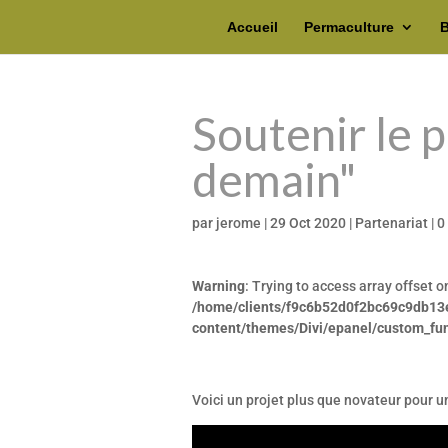
Accueil
Permaculture
B
Soutenir le p
demain"
par
jerome
|
29 Oct 2020
|
Partenariat
|
0
Warning
: Trying to access array offset o
/home/clients/f9c6b52d0f2bc69c9db13
content/themes/Divi/epanel/custom_fu
Voici un projet plus que novateur pour un