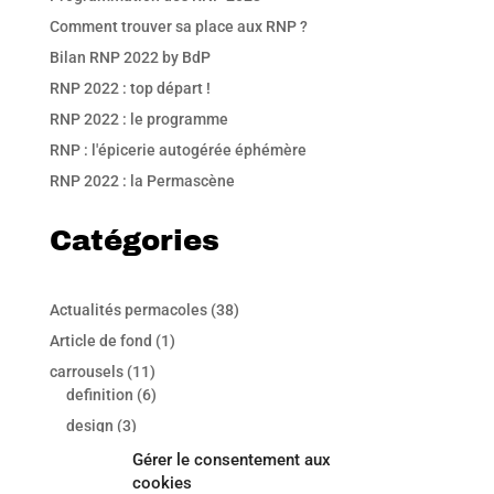
Comment trouver sa place aux RNP ?
Bilan RNP 2022 by BdP
RNP 2022 : top départ !
RNP 2022 : le programme
RNP : l'épicerie autogérée éphémère
RNP 2022 : la Permascène
Catégories
Actualités permacoles
(38)
Article de fond
(1)
carrousels
(11)
definition
(6)
design
(3)
principes-perma
(2)
Gérer le consentement aux
cookies
international
(7)