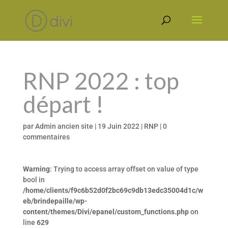
RNP 2022 : top
départ !
par
Admin ancien site
|
19 Juin 2022
|
RNP
|
0
commentaires
Warning
: Trying to access array offset on value of type
bool in
/home/clients/f9c6b52d0f2bc69c9db13edc35004d1c/w
eb/brindepaille/wp-
content/themes/Divi/epanel/custom_functions.php
on
line
629