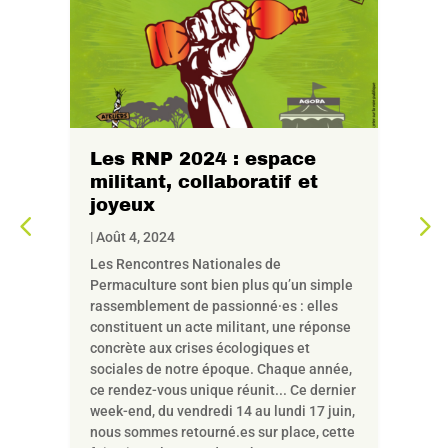
Les RNP 2024 : espace
La
militant, collaboratif et
Juil
|
joyeux
Cett
déci
! La
parti
nivea
de f
d’ass
part
|
Août 4, 2024
éditi
Les Rencontres Nationales de
endre
Permaculture sont bien plus qu’un simple
ion
rassemblement de passionné⸱es : elles
constituent un acte militant, une réponse
dant
concrète aux crises écologiques et
sociales de notre époque. Chaque année,
se,
ic,
ce rendez-vous unique réunit... Ce dernier
, […]
week-end, du vendredi 14 au lundi 17 juin,
certainement compris, nous avons don
nous sommes retourné.es sur place, cette