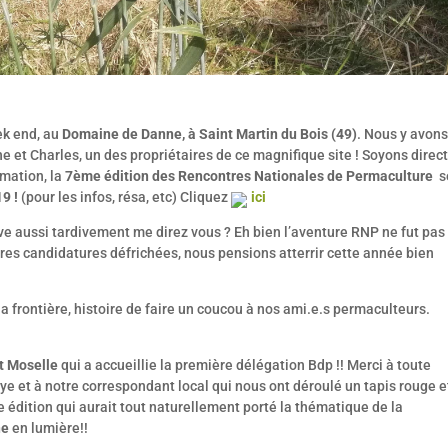
ek end, au
Domaine de Danne, à Saint Martin du Bois (49)
. Nous y avons
e et Charles, un des propriétaires de ce magnifique site ! Soyons direct
rmation, la
7ème édition
des Rencontres Nationales de Permaculture
s
19 !
(pour les infos, résa, etc) Cliquez
ici
ve aussi tardivement me direz vous ? Eh bien l’aventure RNP ne fut pas
es candidatures défrichées, nous pensions atterrir cette année bien
 frontière, histoire de faire un coucou à nos ami.e.s permaculteurs.
t Moselle
qui a accueillie la première délégation Bdp !! Merci à toute
ye et à notre correspondant local qui nous ont déroulé un tapis rouge e
 édition qui aurait tout naturellement porté la thématique de la
ne
en lumière!!