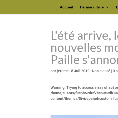
Accueil
Permaculture
B
L'été arrive, 
nouvelles mo
Paille s'anno
par
jerome
|
5 Juil 2019
|
Non classé
|
0 
Warning
: Trying to access array offset o
/home/clients/f9c6b52d0f2bc69c9db13
content/themes/Divi/epanel/custom_fu