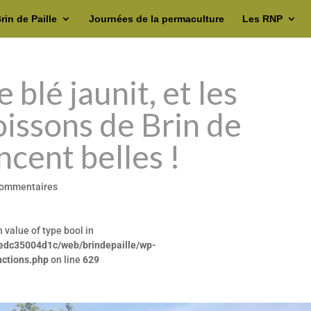
rin de Paille
Journées de la permaculture
Les RNP
le blé jaunit, et les
issons de Brin de
ncent belles !
commentaires
n value of type bool in
edc35004d1c/web/brindepaille/wp-
nctions.php
on line
629