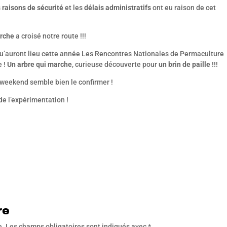
s
raisons de sécurité
et les
délais administratifs
ont eu raison de cet
arche
a croisé notre route !!!
qu’auront lieu cette année Les Rencontres Nationales de Permaculture
e !
Un arbre qui marche
, curieuse découverte pour
un brin de paille
!!!
 weekend semble bien le confirmer !
de l’expérimentation !
re
e.
Les champs obligatoires sont indiqués avec
*