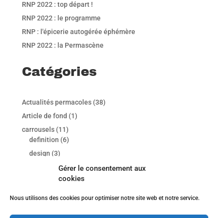
RNP 2022 : top départ !
RNP 2022 : le programme
RNP : l'épicerie autogérée éphémère
RNP 2022 : la Permascène
Catégories
Actualités permacoles
(38)
Article de fond
(1)
carrousels
(11)
definition
(6)
design
(3)
principes-perma
(2)
Gérer le consentement aux
cookies
international
(7)
Non classé
(153)
Nous utilisons des cookies pour optimiser notre site web et notre service.
Partenariat
(3)